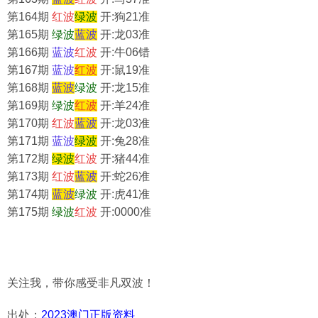
第164期
红波
绿
波
开:狗21准
第165期
绿
波
蓝
波
开:龙03准
第166期
蓝
波
红波
开:牛06错
第167期
蓝
波
红波
开:鼠19准
第168期
蓝
波
绿
波
开:龙15准
第169期
绿
波
红波
开:羊24准
第170期
红波
蓝
波
开:龙03准
第171期
蓝
波
绿
波
开:兔28准
第172期
绿
波
红波
开:猪44准
第173期
红波
蓝
波
开:蛇26准
第174期
蓝
波
绿
波
开:虎41准
第175期
绿
波
红波
开:0000准
关注我，带你感受非凡双波！
出处：
2023澳门正版资料