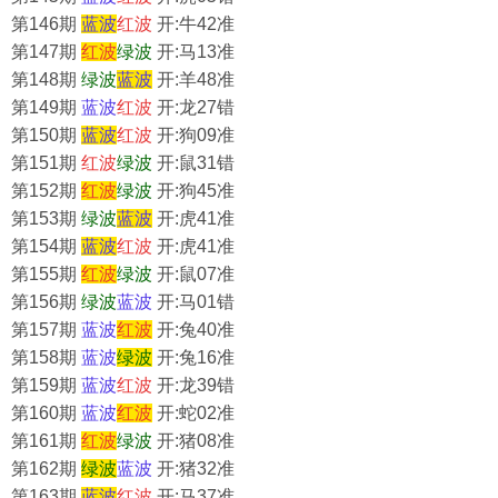
第146期
蓝
波
红波
开:牛42准
第147期
红波
绿
波
开:马13准
第148期
绿
波
蓝
波
开:羊48准
第149期
蓝
波
红波
开:龙27错
第150期
蓝
波
红波
开:狗09准
第151期
红波
绿
波
开:鼠31错
第152期
红波
绿
波
开:狗45准
第153期
绿
波
蓝
波
开:虎41准
第154期
蓝
波
红波
开:虎41准
第155期
红波
绿
波
开:鼠07准
第156期
绿
波
蓝
波
开:马01错
第157期
蓝
波
红波
开:兔40准
第158期
蓝
波
绿
波
开:兔16准
第159期
蓝
波
红波
开:龙39错
第160期
蓝
波
红波
开:蛇02准
第161期
红波
绿
波
开:猪08准
第162期
绿
波
蓝
波
开:猪32准
第163期
蓝
波
红波
开:马37准