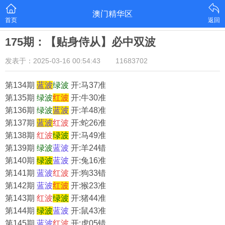
澳门精华区
首页
返回
175期：【贴身侍从】必中双波
发表于：2025-03-16 00:54:43
11683702
第134期
蓝
波
绿
波
开:马37准
第135期
绿
波
红波
开:牛30准
第136期
绿
波
蓝
波
开:羊48准
第137期
蓝
波
红波
开:蛇26准
第138期
红波
绿
波
开:马49准
第139期
绿
波
蓝
波
开:羊24错
第140期
绿
波
蓝
波
开:兔16准
第141期
蓝
波
红波
开:狗33错
第142期
蓝
波
红波
开:猴23准
第143期
红波
绿
波
开:猪44准
第144期
绿
波
蓝
波
开:鼠43准
第145期
蓝
波
红波
开:虎05错