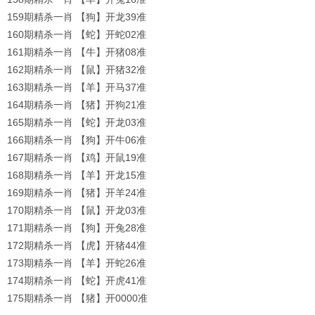
159期精杀一肖 【狗】开龙39准
160期精杀一肖 【蛇】开蛇02准
161期精杀一肖 【牛】开猪08准
162期精杀一肖 【鼠】开猪32准
163期精杀一肖 【羊】开马37准
164期精杀一肖 【猪】开狗21准
165期精杀一肖 【蛇】开龙03准
166期精杀一肖 【狗】开牛06准
167期精杀一肖 【鸡】开鼠19准
168期精杀一肖 【羊】开龙15准
169期精杀一肖 【猪】开羊24准
170期精杀一肖 【鼠】开龙03准
171期精杀一肖 【狗】开兔28准
172期精杀一肖 【虎】开猪44准
173期精杀一肖 【羊】开蛇26准
174期精杀一肖 【蛇】开虎41准
175期精杀一肖 【猪】开0000准