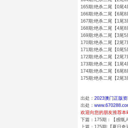
165期:绝杀二尾【0尾4
166期:绝杀二尾【6尾8
167期:绝杀二尾【1尾3
168期:绝杀二尾【4尾8
169期:绝杀二尾【3尾5
170期:绝杀二尾【2尾7
171期:绝杀二尾【0尾5
172期:绝杀二尾【2尾7
173期:绝杀二尾【1尾4
174期:绝杀二尾【6尾8
175期:绝杀二尾【2尾3
出处：
2023澳门正版
出处：
www.670288.co
欢迎向您的朋友推荐本
下篇：175期：【感慨
上篇：175期:【夏日