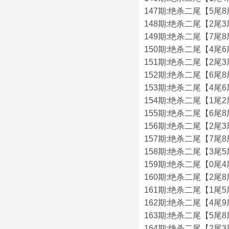
147期:绝杀二尾【5尾8
148期:绝杀二尾【2尾3
149期:绝杀二尾【7尾8
150期:绝杀二尾【4尾6
151期:绝杀二尾【2尾3
152期:绝杀二尾【6尾8
153期:绝杀二尾【4尾6
154期:绝杀二尾【1尾2
155期:绝杀二尾【6尾8
156期:绝杀二尾【2尾3
157期:绝杀二尾【7尾8
158期:绝杀二尾【3尾5
159期:绝杀二尾【0尾4
160期:绝杀二尾【2尾8
161期:绝杀二尾【1尾5
162期:绝杀二尾【4尾9
163期:绝杀二尾【5尾8
164期:绝杀二尾【2尾3