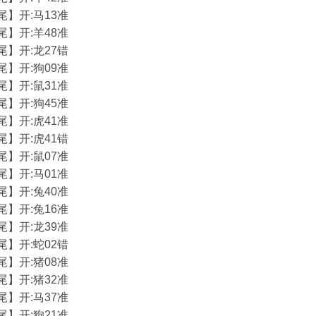
尾】开:马13准
尾】开:羊48准
尾】开:龙27错
尾】开:狗09准
尾】开:鼠31准
尾】开:狗45准
尾】开:虎41准
尾】开:虎41错
尾】开:鼠07准
尾】开:马01准
尾】开:兔40准
尾】开:兔16准
尾】开:龙39准
尾】开:蛇02错
尾】开:猪08准
尾】开:猪32准
尾】开:马37准
尾】开:狗21准