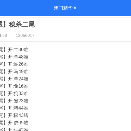
澳门精华区
奇遇】稳杀二尾
:58
12056017
尾】开:牛30准
尾】开:羊48准
尾】开:蛇26准
尾】开:马49准
尾】开:羊24准
尾】开:兔16准
尾】开:狗33准
尾】开:猴23准
尾】开:猪44准
尾】开:鼠43错
尾】开:虎05准
尾】开:牛42准