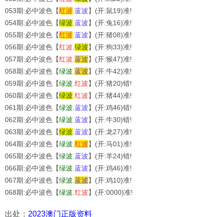
053期:必中波色【
红
波
.
蓝
波
】(开:鼠19)准!
054期:必中波色【
绿
波
.
蓝
波
】(开:兔16)准!
055期:必中波色【
红
波
.
蓝
波
】(开:猪08)准!
056期:必中波色【
红
波
.
绿
波
】(开:狗33)准!
057期:必中波色【
红
波
.
蓝
波
】(开:猴47)准!
058期:必中波色【
绿
波
.
蓝
波
】(开:牛42)准!
059期:必中波色【
绿
波
.
红
波
】(开:猪20)错!
060期:必中波色【
绿
波
.
红
波
】(开:猪44)准!
061期:必中波色【
绿
波
.
蓝
波
】(开:鸡46)错!
062期:必中波色【
绿
波
.
蓝
波
】(开:牛30)错!
063期:必中波色【
绿
波
.
蓝
波
】(开:龙27)准!
064期:必中波色【
绿
波
.
红
波
】(开:马01)准!
065期:必中波色【
绿
波
.
蓝
波
】(开:羊24)错!
066期:必中波色【
绿
波
.
蓝
波
】(开:鸡46)准!
067期:必中波色【
绿
波
.
蓝
波
】(开:鸡10)准!
068期:必中波色【
绿
波
.
红
波
】(开:0000)准!
出处：
2023澳门正版资料