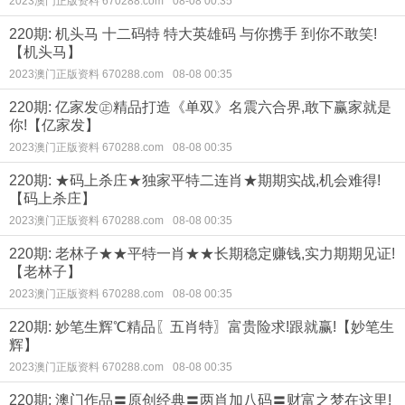
2023澳门正版资料 670288.com
08-08 00:35
220期: 机头马 十二码特 特大英雄码 与你携手 到你不敢笑!
【机头马】
2023澳门正版资料 670288.com
08-08 00:35
220期: 亿家发㊣精品打造《单双》名震六合界,敢下赢家就是
你!【亿家发】
2023澳门正版资料 670288.com
08-08 00:35
220期: ★码上杀庄★独家平特二连肖★期期实战,机会难得!
【码上杀庄】
2023澳门正版资料 670288.com
08-08 00:35
220期: 老林子★★平特一肖★★长期稳定赚钱,实力期期见证!
【老林子】
2023澳门正版资料 670288.com
08-08 00:35
220期: 妙笔生辉℃精品〖五肖特〗富贵险求!跟就赢!【妙笔生
辉】
2023澳门正版资料 670288.com
08-08 00:35
220期: 澳门作品〓原创经典〓两肖加八码〓财富之梦在这里!