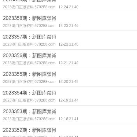
2023澳门正版资料 670288.com
12-24 21:40
2023358期：新图库禁肖
2023澳门正版资料 670288.com
12-23 21:40
2023357期：新图库禁肖
2023澳门正版资料 670288.com
12-22 21:40
2023356期：新图库禁肖
2023澳门正版资料 670288.com
12-21 21:40
2023355期：新图库禁肖
2023澳门正版资料 670288.com
12-20 21:42
2023354期：新图库禁肖
2023澳门正版资料 670288.com
12-19 21:44
2023353期：新图库禁肖
2023澳门正版资料 670288.com
12-18 21:41
2023352期：新图库禁肖