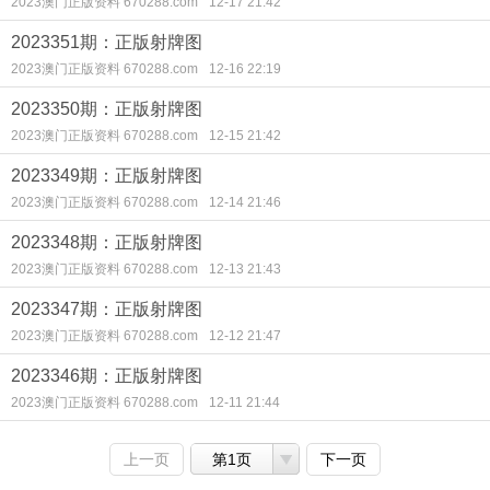
2023澳门正版资料 670288.com
12-17 21:42
2023351期：正版射牌图
2023澳门正版资料 670288.com
12-16 22:19
2023350期：正版射牌图
2023澳门正版资料 670288.com
12-15 21:42
2023349期：正版射牌图
2023澳门正版资料 670288.com
12-14 21:46
2023348期：正版射牌图
2023澳门正版资料 670288.com
12-13 21:43
2023347期：正版射牌图
2023澳门正版资料 670288.com
12-12 21:47
2023346期：正版射牌图
2023澳门正版资料 670288.com
12-11 21:44
上一页
第1页
下一页