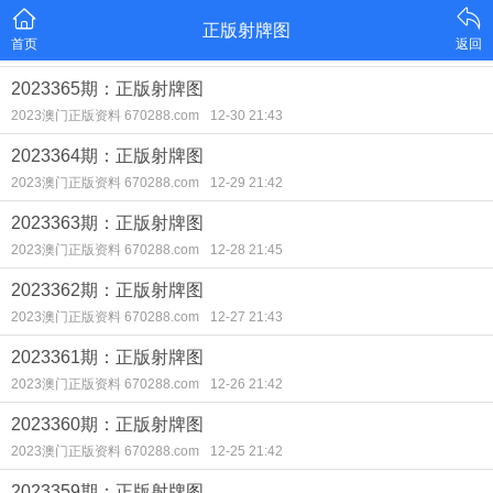
正版射牌图
首页
返回
2023365期：正版射牌图
2023澳门正版资料 670288.com
12-30 21:43
2023364期：正版射牌图
2023澳门正版资料 670288.com
12-29 21:42
2023363期：正版射牌图
2023澳门正版资料 670288.com
12-28 21:45
2023362期：正版射牌图
2023澳门正版资料 670288.com
12-27 21:43
2023361期：正版射牌图
2023澳门正版资料 670288.com
12-26 21:42
2023360期：正版射牌图
2023澳门正版资料 670288.com
12-25 21:42
2023359期：正版射牌图