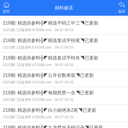
精料赌圣
首页
返回
219期: 精选供参料╬◤精选平码三中三◥已更新
2023澳门正版资料 670288.com
08-07 00:33
219期: 精选供参料╬◤精选复试平特尾◥已更新
2023澳门正版资料 670288.com
08-07 00:33
219期: 精选供参料╬◤精选复试平特肖◥已更新
2023澳门正版资料 670288.com
08-07 00:33
219期: 精选供参料╬◤公开合数单双◥已更新
2023澳门正版资料 670288.com
08-07 00:33
219期: 精选供参料╬◤每期死禁一合◥已更新
2023澳门正版资料 670288.com
08-07 00:33
219期: 精选供参料╬◤白小姐绝杀2尾◥已更新
2023澳门正版资料 670288.com
08-07 00:33
219期: 精选供参料╬◤九龙禁肖无错记录◥已更新