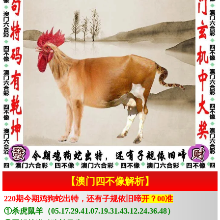
【澳门四不像解析】
220期今期鸡狗蛇出特，还有子规依旧啼
开？00准
①杀虎鼠羊（05.17.29.41.07.19.31.43.12.24.36.48）