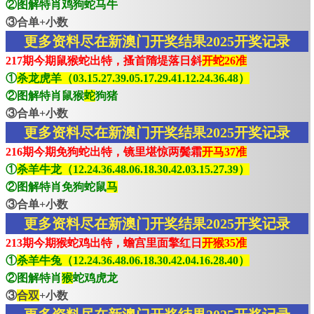
②图解特肖鸡狗蛇马牛
③合单+小数
更多资料尽在新澳门开奖结果2025开奖记录
217期今期鼠猴蛇出特，搔首隋堤落日斜
开蛇26准
①
杀龙虎羊（03.15.27.39.05.17.29.41.12.24.36.48）
②图解特肖鼠猴
蛇
狗猪
③合单+小数
更多资料尽在新澳门开奖结果2025开奖记录
216期今期免狗蛇出特，镜里堪惊两鬓霜
开马37准
①
杀羊牛龙（12.24.36.48.06.18.30.42.03.15.27.39）
②图解特肖免狗蛇鼠
马
③合单+小数
更多资料尽在新澳门开奖结果2025开奖记录
213期今期猴蛇鸡出特，蟾宫里面擎红日
开猴35准
①
杀羊牛兔（12.24.36.48.06.18.30.42.04.16.28.40）
②图解特肖
猴
蛇鸡虎龙
③
合双
+小数