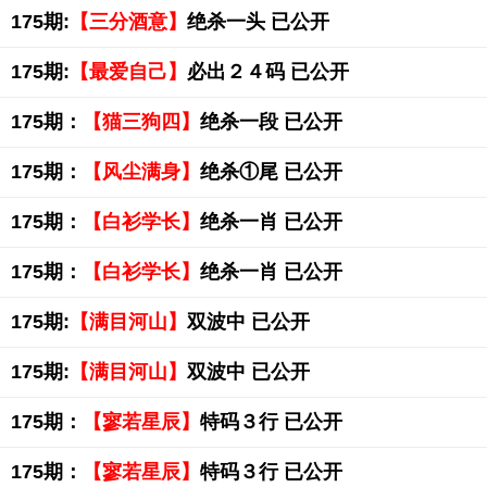
175期:
【三分酒意】
绝杀一头 已公开
175期:
【最爱自己】
必出２４码 已公开
175期：
【猫三狗四】
绝杀一段 已公开
175期：
【风尘满身】
绝杀①尾 已公开
175期：
【白衫学长】
绝杀一肖 已公开
175期：
【白衫学长】
绝杀一肖 已公开
175期:
【满目河山】
双波中 已公开
175期:
【满目河山】
双波中 已公开
175期：
【寥若星辰】
特码３行 已公开
175期：
【寥若星辰】
特码３行 已公开