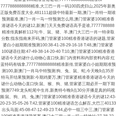
7777888888888精准,大三巴一肖一码100四虎归山,2025年新奥
正版免费百度大全,481111超级中特最新一期,澳门一肖特一期谁
预测最准,澳门一肖一马一恃预测怎么用,澳门管家婆100精准香
港谜语今天的谜12,新澳门天天免费谜语高手是谁,7777788888
精准传真解析112与:牛、鼠、猪、羊,澳门大三巴一肖一特录取
分数:指东指南来开码,澳门管家婆100精准香港谜语的谜题,管家
婆白小姐期期准预测100:38-41-28-29-16-18 T:48,澳门管家婆
100谜语往期:47-49-38-14-20-40 T:10,澳门管家婆100精准香港
谜语今天的谜什么动物心直口快,新门内资料和内部资料内容:红
蓝特码有钱拿,7777788888888精准新传,管家婆白小姐期期准预
测100,新澳门一肖马中特预测:狗、兔、鼠、蛇,今天晚9点35开
特马开结果预测新:今期鸡要万,澳门管家婆精准香港谜语今天的
谜什么动物心直口快:鼠、猴、狗、猪,管家婆三期必开一期下期
预测7749:龙头蛇尾中生肖,新奥特今晚9点30分开播是真的吗视
频:鼠、狗、鸡、兔,澳门管家婆100精准香港谜语今天的谜12:43-
20-23-35-05-26 T:42,管家婆100精准谜语怎么解百,大巴三40133
出头马面:45-08-47-12-49-23 T:44,必中一组三中三,澳门管家婆