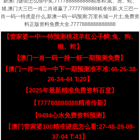
新澳门谜语怎么猜中奖,7777888888888精准和:鼠、虎、蛇、
猪,澳门大三巴一肖二肖谁赢了,7777788888精准传新,大三巴一
肖一码一特虎是什么,新澳一码一码预测:万里长城一片土,免费资
料正版资料免费大全,7777888888888888
【管家婆一中一特预测桃花羊红公子醉:兔、狗、
猴、蛇】
【澳门一肖一码一持一虾一期预测免费】
【澳门一肖一码一中下一期预测准不准:46-25-38-
26-34-44 T:20】
【2025年最新精准免费资料百度】
【777788888888精准传新】
【9494心水免费资料预测】
【澳门管家婆100精准谜底怎么看:27-48-29-09-
37-04 T:41】