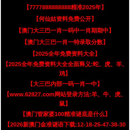
【7777888888888精准2025年】
【何仙姑资料免费公开】
【澳门大三巴一肖一码中一肖期期中】
【澳门大三巴一肖一特录取分数】
【2025全年免费资料大全】
【2025全年免费资料大全全面释义:蛇、虎、羊、
鸡】
【大三巴内部一码一肖一中】
【www.62827.com网站登录方法:羊、牛、虎、
鼠】
【澳门管家婆100精准谜底是什么】
【2026新澳门金准谜语下载:12-18-25-47-38-30