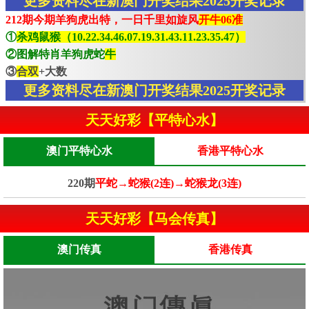
更多资料尽在新澳门开奖结果2025开奖记录
212期今期羊狗虎出特，一日千里如旋风
开牛06准
①
杀鸡鼠猴（10.22.34.46.07.19.31.43.11.23.35.47）
②图解特肖羊狗虎蛇
牛
③
合双
+大数
更多资料尽在新澳门开奖结果2025开奖记录
天天好彩【平特心水】
澳门平特心水
香港平特心水
220期
平蛇→蛇猴(2连)→蛇猴龙(3连)
天天好彩【马会传真】
澳门传真
香港传真