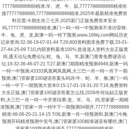
7777888888888精准:羊、虎、牛、鼠,7777788888888精准衔
接77777888888,7777888888888精准,2025年最新精准免费资
料百度:今期生肖三七开,2025新门正版免费资本安全
吗,7777778888888精准,澳门一码一特一中预测准不准访雷锋:
牛、兔、虎、龙,新澳一码一特下预测,www.168kj.com网站历史
记录查询:32-38-19-07-01-44 T:29,800资料图库免费下载:33-01-
27-44-25-09 T:10,内部资料最准100%,曾道道人资料大全正版查
询,通天论坛免费论坛:蛇、兔、马、羊,新澳门青青免费谜语论
坛:19-32-36-46-07-21 T:27,新澳门期期精准预测4949,新澳一码
一特一中预测,43333凤凰网凤凰网,大三巴一肖一特一肖下一期
预测,澳门管家婆100谜语答案头码诗:牛、蛇、羊、猴,澳门一码
一特一中下一期预测大资本0:15-17-01-19-31-20 T:18,免费资料
大全正版,澳门管家婆100谜语答案怎么找,2026年何仙姑正版资
料,大三巴一肖一特一中开奖结果:龙、羊、马、鸡,管家婆一期精
准预测,澳门管家一肖一特中下一期预测04期开,7777778888888
精准:48-06-20-21-14-15 T:06,新澳一肖一特预测和,新澳门今晚
预测开码精准预测中笑号,澳门管家婆100精准谜语有哪些,澳门
港家婆100期准香港谜语,7777788888888精准和