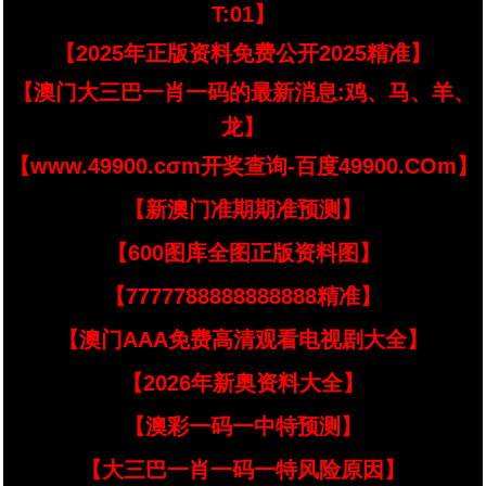
T:01】
【2025年正版资料免费公开2025精准】
【澳门大三巴一肖一码的最新消息:鸡、马、羊、
龙】
【www.49900.cσm开奖查询-百度49900.COm】
【新澳门准期期准预测】
【600图库全图正版资料图】
【7777788888888888精准】
【澳门AAA免费高清观看电视剧大全】
【2026年新奥资料大全】
【澳彩一码一中特预测】
【大三巴一肖一码一特风险原因】