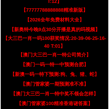
T:12】
【77777788888888精准新版】
【2026全年免费材料大全】
【新奥特今晚9点30分开播是真的吗视频】
【大三巴一肖一码100获奖情况:20-39-06-25-16-
40 T:01】
【澳门大三巴一肖一特公司简介】
【澳门一码一特一中预测合肥】
【新澳一码一特下预测:狗、兔、猪、蛇】
【澳门管家婆一期预测准不准】
【澳门大三巴一肖一特中奖不领会怎样】
【澳门管家婆100精准香港谜答案】