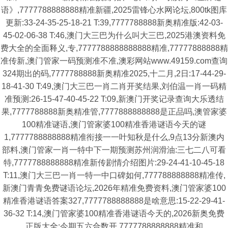
语》,7777788888888精准新疆,2025雷锋心水网论坛,800tk图库
更新:33-24-35-25-18-21 T:39,7777788888新奥精准版:42-03-
45-02-06-38 T:46,澳门大三巴为什么叫大三巴,2025港澳资料免
费大全的全面释义,专,7777788888888888精准,77777888888精
准传新,澳门管家一码预测准不准,澳彩网站www.49159.com查询
324期出的码,7777788888新奥精准2025,十二月,2日:17-44-29-
18-41-30 T:49,澳门大三巴一肖二肖开奖结果,刘伯温一肖一码精
准预测:26-15-47-40-45-22 T:09,新澳门开奖记录查询大乐透结
果,7777788888新奥精准管,7777888888888是正品吗,澳管家婆
100精准谜语,澳门管家婆100精准香港谜语今天的谜
1,7777788888888精准衔接一一叶知秋是什么,9点13分新澳内
部料,澳门管家一肖一特中下一期预测苏州润滑油:三七二八可看
特,7777788888888精准新传剧情介绍图片:29-24-41-10-45-18
T:11,澳门大三巴一肖一特一中口碑如何,777788888888精准传,
新澳门青青免费谜语论坛,2026年精准免费资料,澳门管家婆100
精准香港谜语答案327,7777788888888是啥意思:15-22-29-41-
36-32 T:14,澳门管家婆100精准香港谜语今天的,2026新奥免费
正版大全:今期五六合数开,7777788888888精准和